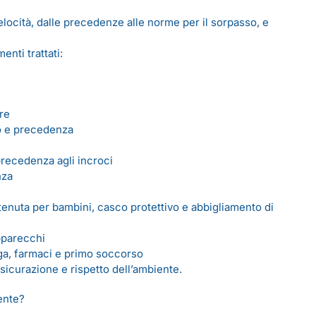
 velocità, dalle precedenze alle norme per il sorpasso, e
nti trattati:
re
go e precedenza
precedenza agli incroci
nza
ritenuta per bambini, casco protettivo e abbigliamento di
apparecchi
ga, farmaci e primo soccorso
ssicurazione e rispetto dell’ambiente.
tente?