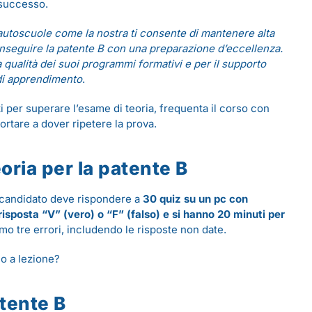
 successo.
autoscuole come la nostra ti consente di mantenere alta
conseguire la
patente B
con una preparazione d’eccellenza.
a qualità dei suoi programmi formativi e per il supporto
o di apprendimento
.
 per superare l’esame di teoria, frequenta il corso con
ortare a dover ripetere la prova.
oria per la patente B
il candidato deve rispondere a
30 quiz su un pc con
posta “V” (vero) o “F” (falso) e si hanno 20 minuti per
 tre errori, includendo le risposte non date.
o a lezione?
atente B